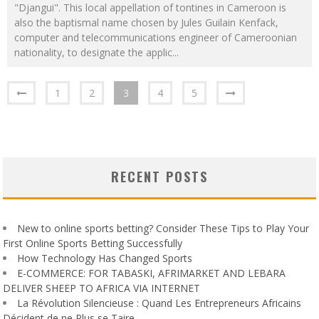
"Djangui". This local appellation of tontines in Cameroon is
also the baptismal name chosen by Jules Guilain Kenfack,
computer and telecommunications engineer of Cameroonian
nationality, to designate the applic
...
1
2
3
4
5
RECENT POSTS
New to online sports betting? Consider These Tips to Play Your
First Online Sports Betting Successfully
How Technology Has Changed Sports
E-COMMERCE: FOR TABASKI, AFRIMARKET AND LEBARA
DELIVER SHEEP TO AFRICA VIA INTERNET
La Révolution Silencieuse : Quand Les Entrepreneurs Africains
Décident de ne Plus se Taire