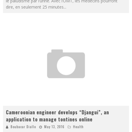
le paludisme par l’urine. Avec l’UMT, les médecins pourront
dire, en seulement 25 minutes
...
Cameroonian engineer develops “Djangui”, an
application to manage tontines online
Boubacar Diallo
May 13, 2016
Health