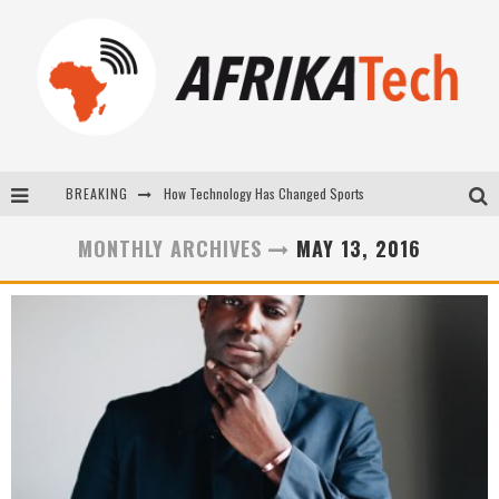
How Technology Has Changed Sports
BREAKING
E-COMMERCE: FOR TABASKI, AFRIMARKET AND LEBARA DELIVER SHEEP TO AFRICA VIA INTERNET
MONTHLY ARCHIVES
MAY 13, 2016
La Révolution Silencieuse : Quand Les Entrepreneurs Africains Décident de ne Plus se Taire
New to online sports betting? Consider These Tips to Play Your First Online Sports Betting Successfully