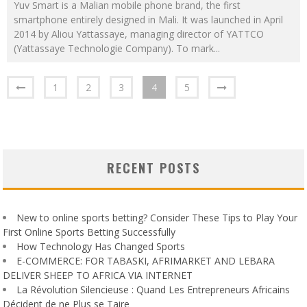
Yuv Smart is a Malian mobile phone brand, the first
smartphone entirely designed in Mali. It was launched in April
2014 by Aliou Yattassaye, managing director of YATTCO
(Yattassaye Technologie Company). To mark
...
1
2
3
4
5
RECENT POSTS
New to online sports betting? Consider These Tips to Play Your
First Online Sports Betting Successfully
How Technology Has Changed Sports
E-COMMERCE: FOR TABASKI, AFRIMARKET AND LEBARA
DELIVER SHEEP TO AFRICA VIA INTERNET
La Révolution Silencieuse : Quand Les Entrepreneurs Africains
Décident de ne Plus se Taire