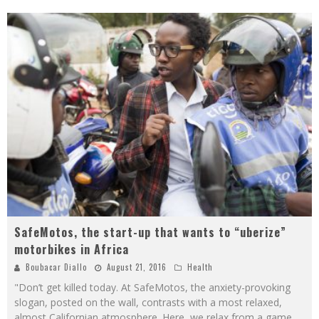
SafeMotos, the start-up that wants to “uberize”
motorbikes in Africa
Boubacar Diallo
August 21, 2016
Health
"Don’t get killed today. At SafeMotos, the anxiety-provoking
slogan, posted on the wall, contrasts with a most relaxed,
almost Californian atmosphere. Here, we relax from a game