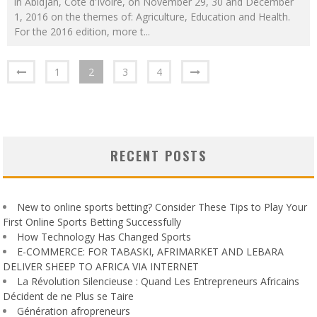
in Abidjan, Côte d'Ivoire, on November 29, 30 and December
1, 2016 on the themes of: Agriculture, Education and Health.
For the 2016 edition, more t
...
1
2
3
4
RECENT POSTS
New to online sports betting? Consider These Tips to Play Your
First Online Sports Betting Successfully
How Technology Has Changed Sports
E-COMMERCE: FOR TABASKI, AFRIMARKET AND LEBARA
DELIVER SHEEP TO AFRICA VIA INTERNET
La Révolution Silencieuse : Quand Les Entrepreneurs Africains
Décident de ne Plus se Taire
Génération afropreneurs