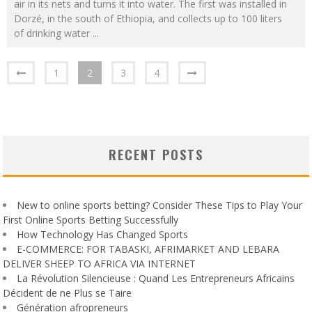
air in its nets and turns it into water. The first was installed in
Dorzé, in the south of Ethiopia, and collects up to 100 liters
of drinking water
...
1
2
3
4
RECENT POSTS
New to online sports betting? Consider These Tips to Play Your
First Online Sports Betting Successfully
How Technology Has Changed Sports
E-COMMERCE: FOR TABASKI, AFRIMARKET AND LEBARA
DELIVER SHEEP TO AFRICA VIA INTERNET
La Révolution Silencieuse : Quand Les Entrepreneurs Africains
Décident de ne Plus se Taire
Génération afropreneurs