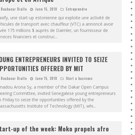
Boubacar Diallo
June 15, 2018
Entreprendre
xify, une start-up estonienne qui exploite une activité de
hicules de transport avec chauffeur (VTC) a annoncé avoir
vée 175 millions $ auprès de Daimler, un fournisseur de
rvices financiers et construc
...
OUNG ENTREPRENEURS INVITED TO SEIZE
PPORTUNITIES OFFERED BY MIT
Boubacar Diallo
June 15, 2018
Start a business
madou Arona Sy, a member of the Dakar Open Campus
teering Committee, invited Senegalese young entrepreneurs
 Friday to seize the opportunities offered by the
ssachusetts Institute of Technology (MIT), whi
...
tart-up of the week: Moko propels afro