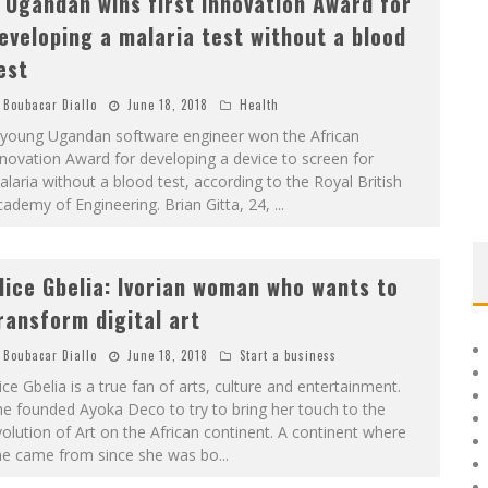
 Ugandan wins first Innovation Award for
eveloping a malaria test without a blood
est
Boubacar Diallo
June 18, 2018
Health
 young Ugandan software engineer won the African
novation Award for developing a device to screen for
laria without a blood test, according to the Royal British
ademy of Engineering. Brian Gitta, 24,
...
lice Gbelia: Ivorian woman who wants to
ransform digital art
Boubacar Diallo
June 18, 2018
Start a business
ice Gbelia is a true fan of arts, culture and entertainment.
e founded Ayoka Deco to try to bring her touch to the
olution of Art on the African continent. A continent where
he came from since she was bo
...