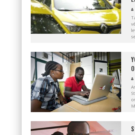
Ta
vé
le
se
Y
O
A
S
on
Ma
S