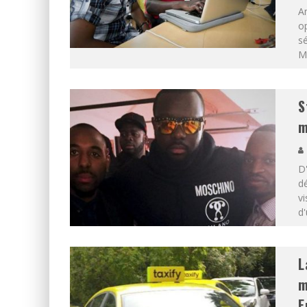
A
op
sé
M
S
m
D
dé
vi
d'
L
m
E