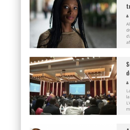
t
Al
di
d’
af
S
d
La
la
L
m