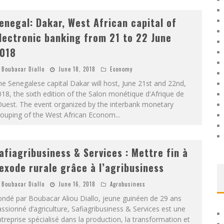
enegal: Dakar, West African capital of
lectronic banking from 21 to 22 June
018
Boubacar Diallo
June 18, 2018
Economy
e Senegalese capital Dakar will host, June 21st and 22nd,
18, the sixth edition of the Salon monétique d'Afrique de
Ouest. The event organized by the interbank monetary
rouping of the West African Econom
...
afiagribusiness & Services : Mettre fin à
’exode rurale grâce à l’agribusiness
Boubacar Diallo
June 16, 2018
Agrobusiness
ndé par Boubacar Aliou Diallo, jeune guinéen de 29 ans
ssionné d’agriculture, Safiagribusiness & Services est une
treprise spécialisé dans la production, la transformation et