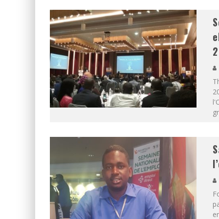
S
e
2
Th
20
l'
g
S
l
Fo
pa
en