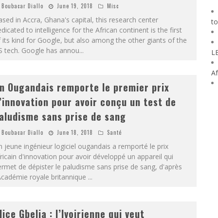
Boubacar Diallo
June 19, 2018
Misc
sed in Accra, Ghana's capital, this research center
to
dicated to intelligence for the African continent is the first
 its kind for Google, but also among the other giants of the
S tech. Google has annou
...
L
Af
n Ougandais remporte le premier prix
’innovation pour avoir conçu un test de
aludisme sans prise de sang
Boubacar Diallo
June 18, 2018
Santé
 jeune ingénieur logiciel ougandais a remporté le prix
ricain d'innovation pour avoir développé un appareil qui
rmet de dépister le paludisme sans prise de sang, d'après
Académie royale britannique
...
lice Gbelia : l’Ivoirienne qui veut