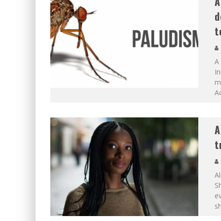
A
d
t
A
In
ma
Ac
A
t
Al
Sh
ev
s