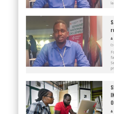
l
S
r
Fo
fa
Se
pr
S
I
O