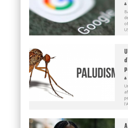
Ba
de
of
U
U
d
p
Un
af
pe
l'
A