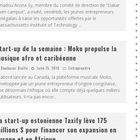
madou Arona Sy, membre du comité de direction de ‘’Dakar
en campus’’, a invité, vendredi, les jeunes entrepreneurs
négalais à saisir les opportunités offertes par le
assachussetts Institute of Technology
...
tart-up de la semaine : Moko propulse la
usique afro et caribéenne
Boubacar Diallo
June 15, 2018
Entreprendre
'abord lancée au Canada, la plateforme musicale Moko,
veloppée par un jeune entrepreneur d'origine congolaise,
se désormais l'Afrique où elle compte déjà quelques milliers
utilisateurs. Il n’a pas encor
...
a start-up estonienne Taxify lève 175
illions $ pour financer son expansion en
urope et en Afrique