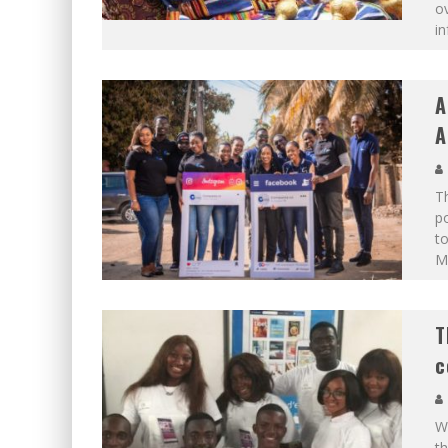
ov
in
A
A
T
po
to
Mo
T
c
W
th