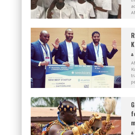
ac
Af
R
K
A
Ku
tr
pe
G
f
m