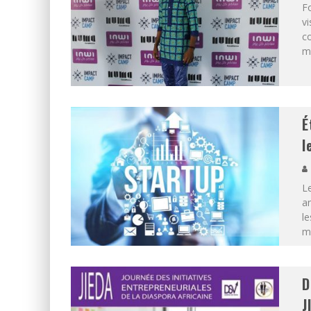
Fo
vi
co
mo
É
l
Le
an
le
mu
D
J