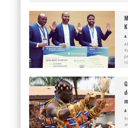
M
K
A
Ku
p
c
G
d
m
In
a