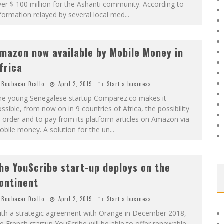
er $ 100 million for the Ashanti community. According to
formation relayed by several local med
...
mazon now available by Mobile Money in
frica
Boubacar Diallo
April 2, 2019
Start a business
he young Senegalese startup Comparez.co makes it
ssible, from now on in 9 countries of Africa, the possibility
 order and to pay from its platform articles on Amazon via
bile money. A solution for the un
...
he YouScribe start-up deploys on the
ontinent
Boubacar Diallo
April 2, 2019
Start a business
ith a strategic agreement with Orange in December 2018,
e French startup YouScribe will be able to offer renewable