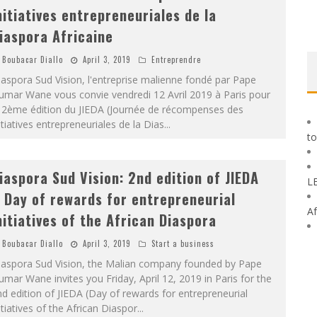
nitiatives entrepreneuriales de la
iaspora Africaine
Boubacar Diallo
April 3, 2019
Entreprendre
aspora Sud Vision, l'entreprise malienne fondé par Pape
umar Wane vous convie vendredi 12 Avril 2019 à Paris pour
a 2ème édition du JIEDA (Journée de récompenses des
itiatives entrepreneuriales de la Dias
...
to
iaspora Sud Vision: 2nd edition of JIEDA
L
 Day of rewards for entrepreneurial
Af
nitiatives of the African Diaspora
Boubacar Diallo
April 3, 2019
Start a business
iaspora Sud Vision, the Malian company founded by Pape
mar Wane invites you Friday, April 12, 2019 in Paris for the
d edition of JIEDA (Day of rewards for entrepreneurial
itiatives of the African Diaspor
...