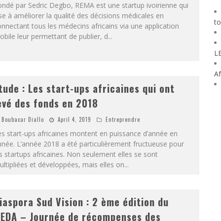
ndé par Sedric Degbo, REMA est une startup ivoirienne qui
se à améliorer la qualité des décisions médicales en
to
nnectant tous les médecins africains via une application
bile leur permettant de publier, d
...
L
Af
tude : Les start-ups africaines qui ont
evé des fonds en 2018
Boubacar Diallo
April 4, 2019
Entreprendre
s start-ups africaines montent en puissance d’année en
née. L’année 2018 a été particulièrement fructueuse pour
s startups africaines. Non seulement elles se sont
ltipliées et développées, mais elles on
...
iaspora Sud Vision : 2 ème édition du
IEDA – Journée de récompenses des