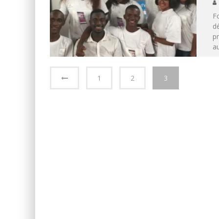
Fo
d
p
au
1
2
3