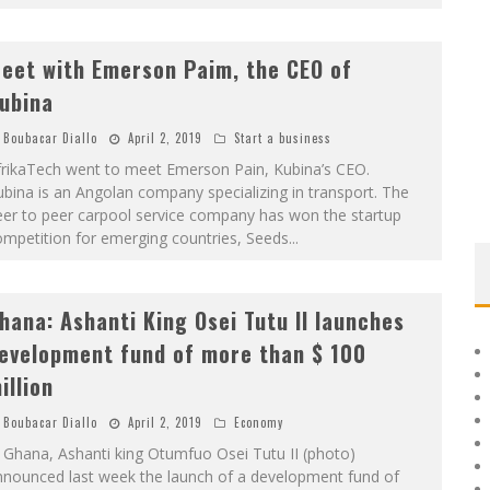
eet with Emerson Paim, the CEO of
ubina
Boubacar Diallo
April 2, 2019
Start a business
frikaTech went to meet Emerson Pain, Kubina’s CEO.
bina is an Angolan company specializing in transport. The
eer to peer carpool service company has won the startup
ompetition for emerging countries, Seeds
...
hana: Ashanti King Osei Tutu II launches
evelopment fund of more than $ 100
illion
Boubacar Diallo
April 2, 2019
Economy
 Ghana, Ashanti king Otumfuo Osei Tutu II (photo)
nnounced last week the launch of a development fund of