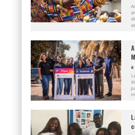
Au
a
d
as
A
M
L
da
pa
m
L
c