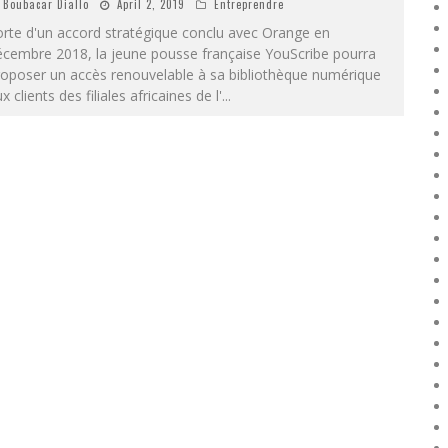
Boubacar Diallo
April 2, 2019
Entreprendre
rte d'un accord stratégique conclu avec Orange en
écembre 2018, la jeune pousse française YouScribe pourra
roposer un accès renouvelable à sa bibliothèque numérique
x clients des filiales africaines de l'
...