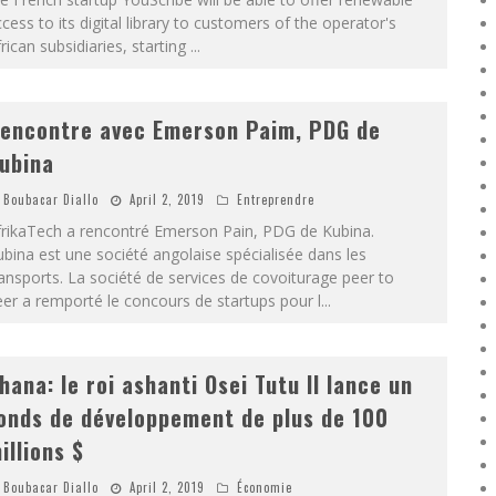
cess to its digital library to customers of the operator's
rican subsidiaries, starting
...
encontre avec Emerson Paim, PDG de
ubina
Boubacar Diallo
April 2, 2019
Entreprendre
frikaTech a rencontré Emerson Pain, PDG de Kubina.
bina est une société angolaise spécialisée dans les
ansports. La société de services de covoiturage peer to
er a remporté le concours de startups pour l
...
hana: le roi ashanti Osei Tutu II lance un
onds de développement de plus de 100
illions $
Boubacar Diallo
April 2, 2019
Économie