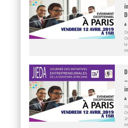
i
D
Di
O
l
in
D
–
i
D
Ou
2n
in